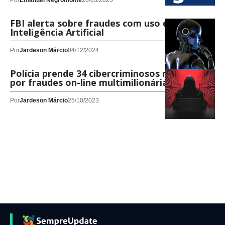
Por
Emanuel Negromonte
20/05/2025
FBI alerta sobre fraudes com uso de
Inteligência Artificial
Por
Jardeson Márcio
04/12/2024
Polícia prende 34 cibercriminosos na Espanha
por fraudes on-line multimilionárias
Por
Jardeson Márcio
25/10/2023