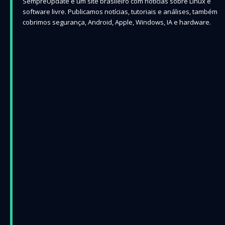
SempreUpdate é um site brasileiro com notícias sobre Linux e
software livre. Publicamos notícias, tutoriais e análises, também
cobrimos segurança, Android, Apple, Windows, IA e hardware.