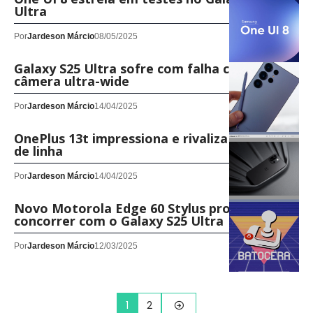
Ultra
Por
Jardeson Márcio
08/05/2025
Galaxy S25 Ultra sofre com falha crítica na
câmera ultra-wide
Por
Jardeson Márcio
14/04/2025
OnePlus 13t impressiona e rivaliza com tops
de linha
Por
Jardeson Márcio
14/04/2025
Novo Motorola Edge 60 Stylus promete
concorrer com o Galaxy S25 Ultra
Por
Jardeson Márcio
12/03/2025
1
2