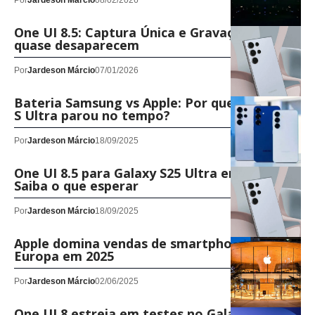
Por
Jardeson Márcio
08/02/2026
One UI 8.5: Captura Única e Gravação Dupla
quase desaparecem
Por
Jardeson Márcio
07/01/2026
Bateria Samsung vs Apple: Por que o Galaxy
S Ultra parou no tempo?
Por
Jardeson Márcio
18/09/2025
One UI 8.5 para Galaxy S25 Ultra em teste:
Saiba o que esperar
Por
Jardeson Márcio
18/09/2025
Apple domina vendas de smartphones na
Europa em 2025
Por
Jardeson Márcio
02/06/2025
One UI 8 estreia em testes no Galaxy S25