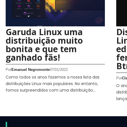
Garuda Linux uma
Di
distribuição muito
Li
bonita e que tem
ed
ganhado fãs!
fe
Bt
Por
Emanuel Negromonte
07/01/2022
Como todos os anos fazemos a nossa lista das
Por
Cl
distribuições Linux mais populares. No entanto,
O an
fomos surpreendidos com uma distribuição…
distr
lanç