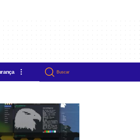
urança
Buscar