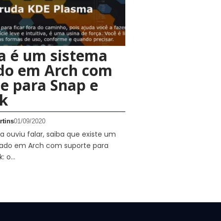
a é um sistema
do em Arch com
e para Snap e
k
rtins
01/09/2020
 ouviu falar, saiba que existe um
ado em Arch com suporte para
k: o…