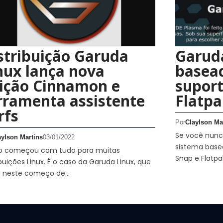
stribuição Garuda
Garud
nux lança nova
basea
ição Cinnamon e
suport
rramenta assistente
Flatpa
rfs
Por
Claylson Ma
Se você nunca
aylson Martins
03/01/2022
sistema base
o começou com tudo para muitas
Snap e Flatpa
ibuições Linux. É o caso da Garuda Linux, que
a neste começo de…