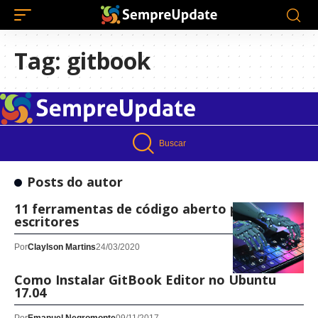
Tag:
gitbook
Buscar
Posts do autor
11 ferramentas de código aberto para
escritores
Por
Claylson Martins
24/03/2020
Como Instalar GitBook Editor no Ubuntu
17.04