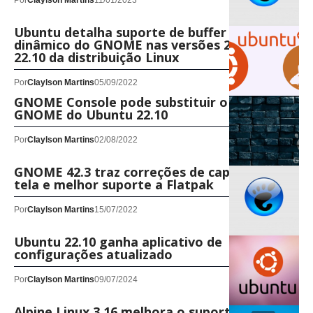
Por
Claylson Martins
11/01/2023
Ubuntu detalha suporte de buffer triplo
dinâmico do GNOME nas versões 22.04 e
22.10 da distribuição Linux
Por
Claylson Martins
05/09/2022
GNOME Console pode substituir o terminal
GNOME do Ubuntu 22.10
Por
Claylson Martins
02/08/2022
GNOME 42.3 traz correções de captura de
tela e melhor suporte a Flatpak
Por
Claylson Martins
15/07/2022
Ubuntu 22.10 ganha aplicativo de
configurações atualizado
Por
Claylson Martins
09/07/2024
Alpine Linux 3.16 melhora o suporte NVMe e