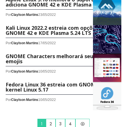
adiciona GNOME 42 e KDE Plasma 5.24 LTS
Por
Claylson Martins
23/05/2022
Kali Linux 2022.2 estreia com opções do
GNOME 42 e KDE Plasma 5.24 LTS
Por
Claylson Martins
17/05/2022
GNOME Characters melhorará seu suporte a
emojis
Por
Claylson Martins
10/05/2022
Fedora Linux 36 estreia com GNOME 42 e
kernel Linux 5.17
Por
Claylson Martins
10/05/2022
1
2
3
4