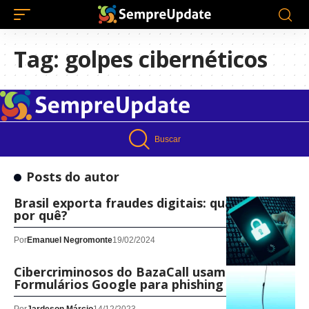
Tag:
golpes cibernéticos
Buscar
Posts do autor
Brasil exporta fraudes digitais: quais são e
por quê?
Por
Emanuel Negromonte
19/02/2024
Cibercriminosos do BazaCall usam os
Formulários Google para phishing