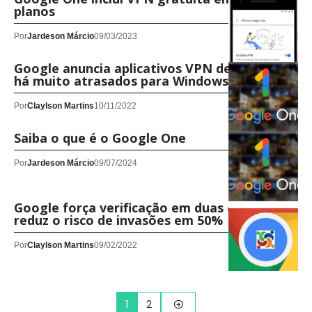
planos
Por
Jardeson Márcio
09/03/2023
Google anuncia aplicativos VPN de desktop
há muito atrasados para Windows e macOS
Por
Claylson Martins
10/11/2022
Saiba o que é o Google One
Por
Jardeson Márcio
09/07/2024
Google força verificação em duas etapas e
reduz o risco de invasões em 50%
Por
Claylson Martins
09/02/2022
1
2