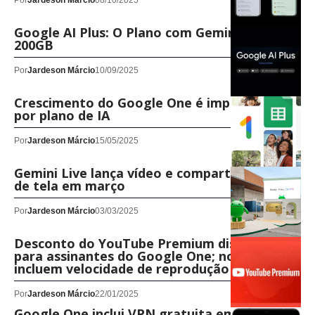
Por
Jardeson Márcio
08/10/2025
Google AI Plus: O Plano com Gemini 2.5 Pro e
200GB
Por
Jardeson Márcio
10/09/2025
Crescimento do Google One é impulsionado
por plano de IA
Por
Jardeson Márcio
15/05/2025
Gemini Live lança vídeo e compartilhamento
de tela em março
Por
Jardeson Márcio
03/03/2025
Desconto do YouTube Premium disponível
para assinantes do Google One; novidades
incluem velocidade de reprodução 4x
Por
Jardeson Márcio
22/01/2025
Google One inclui VPN gratuita em todos os