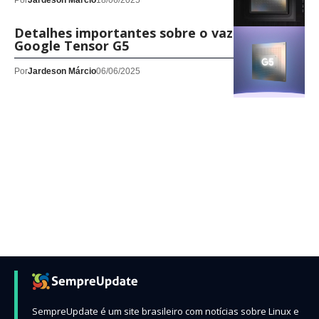
Por
Jardeson Márcio
18/06/2025
Detalhes importantes sobre o vazamento do
Google Tensor G5
Por
Jardeson Márcio
06/06/2025
SempreUpdate é um site brasileiro com notícias sobre Linux e