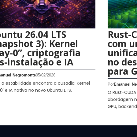
untu 26.04 LTS
Rust-
napshot 3): Kernel
com u
ay-0”, criptografia
unific
s-instalação e IA
no de
para 
anuel Negromonte
05/02/2026
a estabilidade encontra a ousadia: Kernel
Por
Emanuel Ne
0' e IA nativa no novo Ubuntu LTS.
O Rust-CUDA f
abordagem m
GPU, backend 