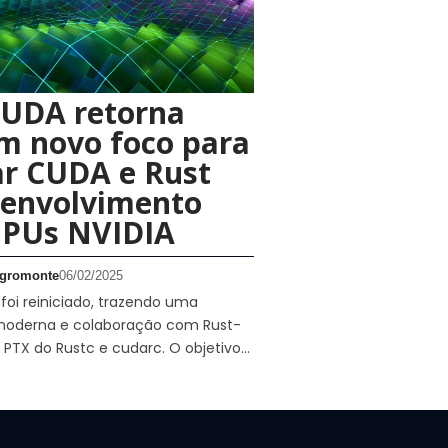
CUDA retorna
m novo foco para
ar CUDA e Rust
senvolvimento
GPUs NVIDIA
gromonte
06/02/2025
oi reiniciado, trazendo uma
oderna e colaboração com Rust-
PTX do Rustc e cudarc. O objetivo…