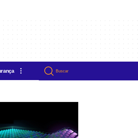
urança
Buscar