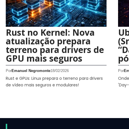
Rust no Kernel: Nova
Ub
atualização prepara
(S
terreno para drivers de
“D
GPU mais seguros
pó
Por
Emanuel Negromonte
18/02/2026
Por
Em
Rust e GPUs: Linux prepara o terreno para drivers
Onde 
de vídeo mais seguros e modulares!
'Day-