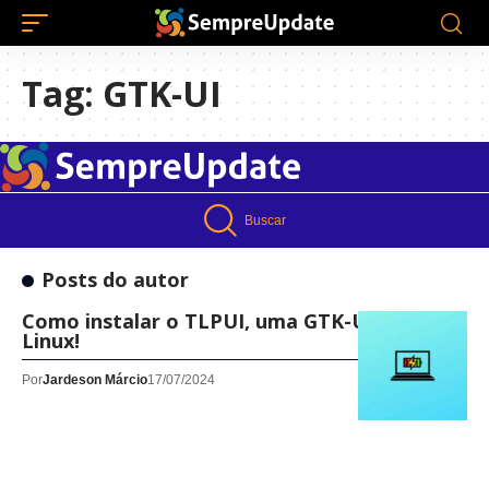
Tag:
GTK-UI
Buscar
Posts do autor
Como instalar o TLPUI, uma GTK-UI, no
Linux!
Por
Jardeson Márcio
17/07/2024