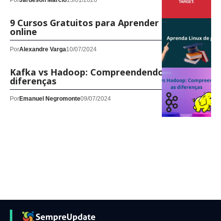
Por
Jardeson Márcio
13/01/2026
9 Cursos Gratuitos para Aprender Linux
online
Por
Alexandre Varga
10/07/2024
Kafka vs Hadoop: Compreendendo as
diferenças
Por
Emanuel Negromonte
09/07/2024