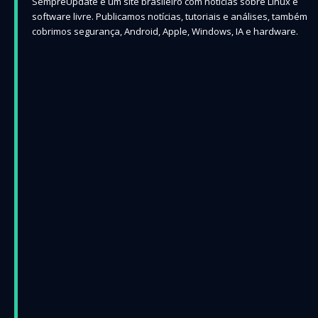
SempreUpdate é um site brasileiro com notícias sobre Linux e
software livre. Publicamos notícias, tutoriais e análises, também
cobrimos segurança, Android, Apple, Windows, IA e hardware.