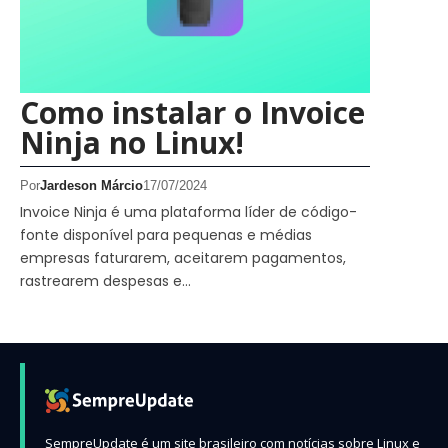
Como instalar o Invoice
Ninja no Linux!
Por
Jardeson Márcio
17/07/2024
Invoice Ninja é uma plataforma líder de código-
fonte disponível para pequenas e médias
empresas faturarem, aceitarem pagamentos,
rastrearem despesas e…
SempreUpdate é um site brasileiro com notícias sobre Linux e