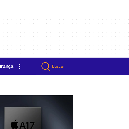
urança
Buscar