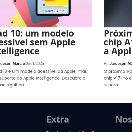
ad 10: um modelo
Próxim
essível sem Apple
chip A
telligence
a Appl
rdeson Márcio
16/01/2025
Por
Jardeson Má
d 10 é um modelo acessível da Apple, mas
O próximo iPa
 suporte ao Apple Intelligence. Descubra o
chip A17 Pro 
sso significa…
suporte…
Extra
Nos