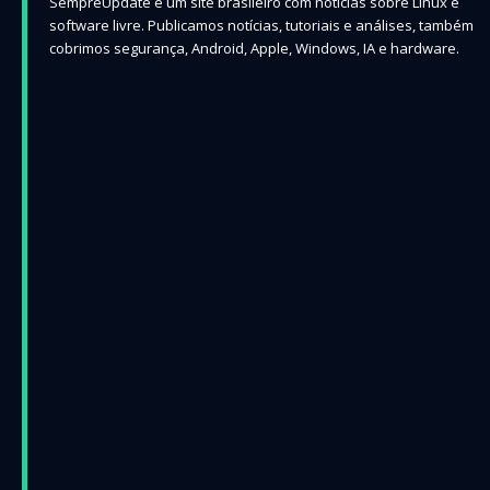
SempreUpdate é um site brasileiro com notícias sobre Linux e
software livre. Publicamos notícias, tutoriais e análises, também
cobrimos segurança, Android, Apple, Windows, IA e hardware.