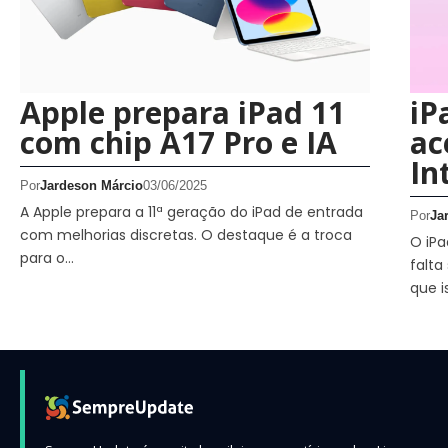
Apple prepara iPad 11
iP
com chip A17 Pro e IA
ac
In
Por
Jardeson Márcio
03/06/2025
A Apple prepara a 11ª geração do iPad de entrada
Por
Ja
com melhorias discretas. O destaque é a troca
O iPa
para o…
falta
que i