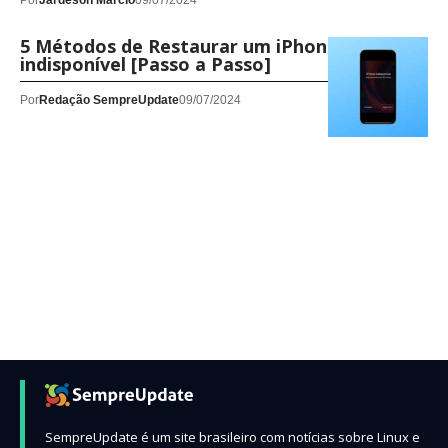
Por
Jardeson Márcio
09/07/2024
5 Métodos de Restaurar um iPhone
indisponível [Passo a Passo]
Por
Redação SempreUpdate
09/07/2024
SempreUpdate é um site brasileiro com notícias sobre Linux e