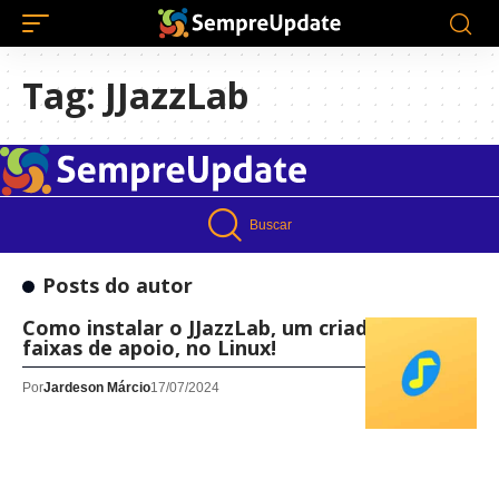
Tag:
JJazzLab
Buscar
Posts do autor
Como instalar o JJazzLab, um criador de
faixas de apoio, no Linux!
Por
Jardeson Márcio
17/07/2024