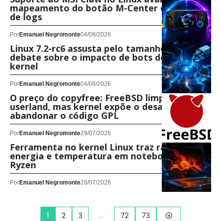
mapeamento do botão M-Center e correção
de logs
Por
Emanuel Negromonte
04/08/2026
Linux 7.2-rc6 assusta pelo tamanho e levanta
debate sobre o impacto de bots de IA no
kernel
Por
Emanuel Negromonte
04/08/2026
O preço do copyfree: FreeBSD limpa
userland, mas kernel expõe o desafio de
abandonar o código GPL
Por
Emanuel Negromonte
29/07/2026
Ferramenta no kernel Linux traz raio-X de
energia e temperatura em notebooks AMD
Ryzen
Por
Emanuel Negromonte
28/07/2026
1
2
3
…
72
73