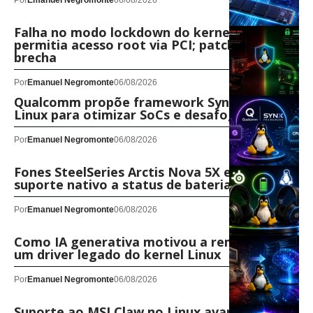
Por
Emanuel Negromonte
06/08/2026
Falha no modo lockdown do kernel Linux
permitia acesso root via PCI; patch corrige a
brecha
Por
Emanuel Negromonte
06/08/2026
Qualcomm propõe framework Synx no kernel
Linux para otimizar SoCs e desafogar a CPU
Por
Emanuel Negromonte
06/08/2026
Fones SteelSeries Arctis Nova 5X e 7 ganham
suporte nativo a status de bateria no Linux
Por
Emanuel Negromonte
06/08/2026
Como IA generativa motivou a remoção de
um driver legado do kernel Linux
Por
Emanuel Negromonte
06/08/2026
Suporte ao MSI Claw no Linux avança com