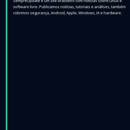
SempreUpdate é um site brasileiro com notícias sobre Linux e
software livre. Publicamos notícias, tutoriais e análises, também
cobrimos segurança, Android, Apple, Windows, IA e hardware.