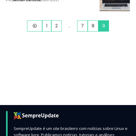
Por
Samuel Barbosa
26/07/2017
1
2
…
7
8
9
SempreUpdate é um site brasileiro com notícias sobre Linux e
software livre. Publicamos notícias, tutoriais e análises,