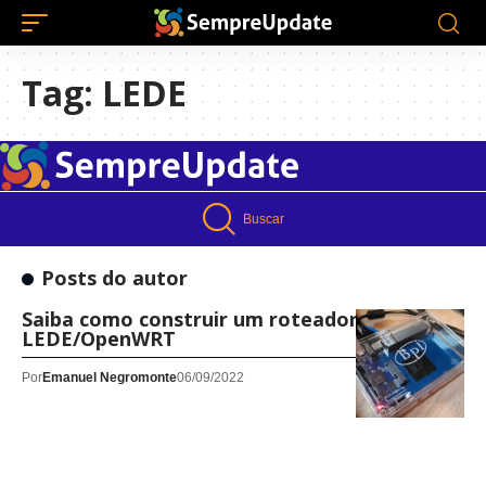
Tag:
LEDE
Buscar
Posts do autor
Saiba como construir um roteador com o
LEDE/OpenWRT
Por
Emanuel Negromonte
06/09/2022