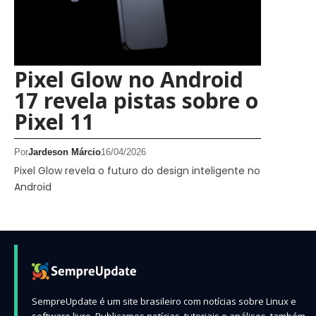
Pixel Glow no Android
17 revela pistas sobre o
Pixel 11
Por
Jardeson Márcio
16/04/2026
Pixel Glow revela o futuro do design inteligente no
Android
SempreUpdate é um site brasileiro com notícias sobre Linux e
software livre. Publicamos notícias, tutoriais e análises, também