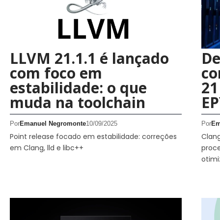
LLVM 21.1.1 é lançado
De
com foco em
co
estabilidade: o que
21
muda na toolchain
EP
Por
Emanuel Negromonte
10/09/2025
Por
Em
Point release focado em estabilidade: correções
Clan
em Clang, lld e libc++
proc
otimi