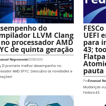
sempenho do
FESCo 
mpilador LLVM Clang
UEFI 
 no processador AMD
para i
YC de quinta geração
43; to
Flatpa
anuel Negromonte
02/09/2025
Atomi
g 21 promete melhor desempenho no
pauta
essador AMD EPYC. Descubra as novidades e
zações!
Por
Emanuel Ne
Mudanças ou
Fedora 43.