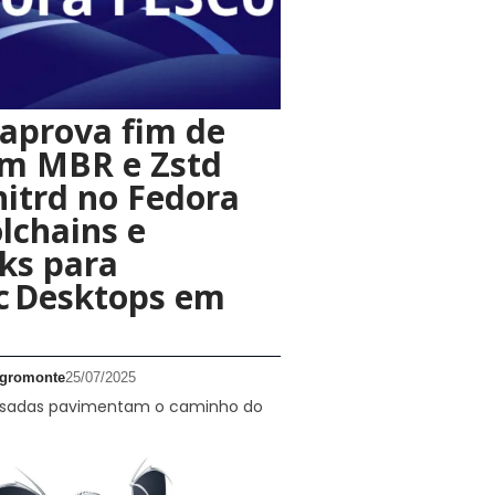
aprova fim de
em MBR e Zstd
nitrd no Fedora
olchains e
ks para
c Desktops em
gromonte
25/07/2025
sadas pavimentam o caminho do