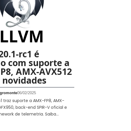
0.1-rc1 é
o com suporte a
P8, AMX-AVX512
 novidades
gromonte
06/02/2025
c1 traz suporte a AMX-FP8, AMX-
FX950, back-end SPIR-V oficial e
ework de telemetria. Saiba…