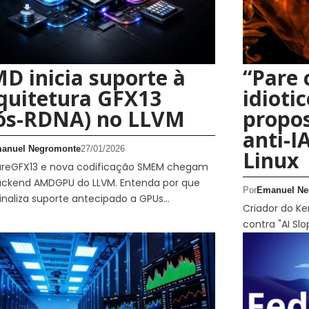
D inicia suporte à
“Pare 
quitetura GFX13
idioti
ós-RDNA) no LLVM
propos
anti-I
anuel Negromonte
27/01/2026
Linux
ureGFX13 e nova codificação SMEM chegam
ackend AMDGPU do LLVM. Entenda por que
Por
Emanuel Ne
sinaliza suporte antecipado a GPUs…
Criador do Ke
contra "AI Sl