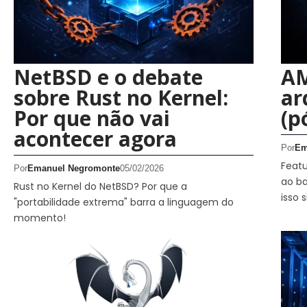
NetBSD e o debate
AM
sobre Rust no Kernel:
ar
Por que não vai
(p
acontecer agora
Por
Em
Feat
Por
Emanuel Negromonte
05/02/2026
ao b
Rust no Kernel do NetBSD? Por que a
isso 
"portabilidade extrema" barra a linguagem do
momento!