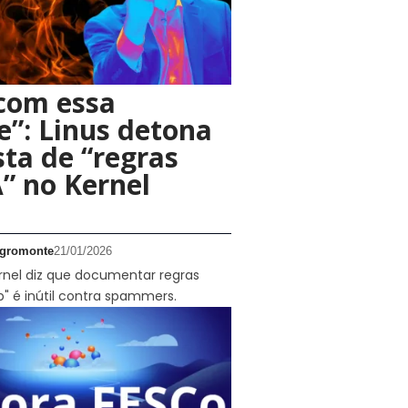
com essa
ce”: Linus detona
ta de “regras
A” no Kernel
gromonte
21/01/2026
rnel diz que documentar regras
op" é inútil contra spammers.