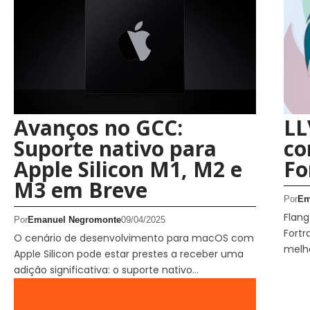
Avanços no GCC:
LL
Suporte nativo para
co
Apple Silicon M1, M2 e
Fo
M3 em Breve
Por
Em
Flan
Por
Emanuel Negromonte
09/04/2025
Fortr
O cenário de desenvolvimento para macOS com
melho
Apple Silicon pode estar prestes a receber uma
adição significativa: o suporte nativo…