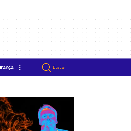
urança
Buscar