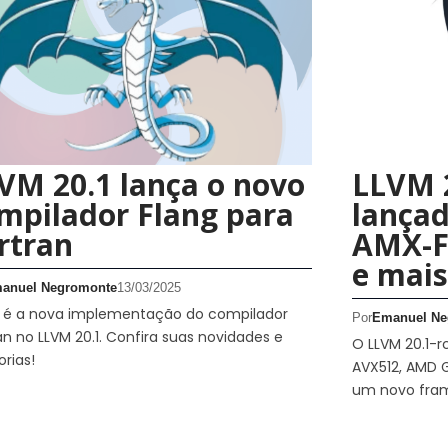
VM 20.1 lança o novo
LLVM 2
mpilador Flang para
lançad
rtran
AMX-F
e mais
anuel Negromonte
13/03/2025
g é a nova implementação do compilador
Por
Emanuel Ne
an no LLVM 20.1. Confira suas novidades e
O LLVM 20.1-r
rias!
AVX512, AMD G
um novo fram