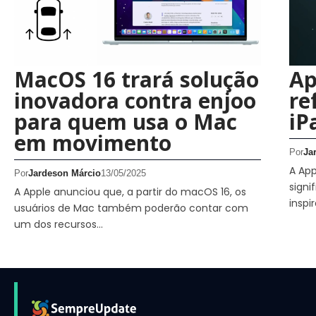
MacOS 16 trará solução
Ap
inovadora contra enjoo
re
para quem usa o Mac
iP
em movimento
Por
Ja
A Ap
Por
Jardeson Márcio
13/05/2025
signi
A Apple anunciou que, a partir do macOS 16, os
inspi
usuários de Mac também poderão contar com
um dos recursos…