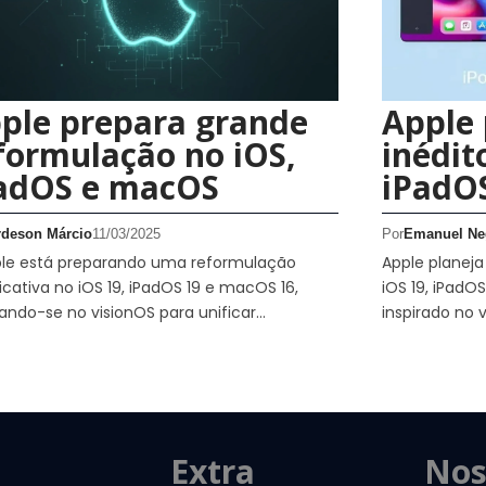
ple prepara grande
Apple 
formulação no iOS,
inédit
adOS e macOS
iPadO
rdeson Márcio
11/03/2025
Por
Emanuel Ne
ple está preparando uma reformulação
Apple planej
ficativa no iOS 19, iPadOS 19 e macOS 16,
iOS 19, iPadO
rando-se no visionOS para unificar…
inspirado no v
Extra
Nos