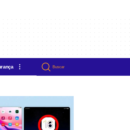
urança
Buscar