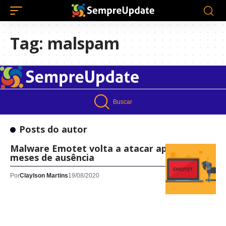
Tag:
malspam
Buscar
Posts do autor
Malware Emotet volta a atacar após cinco
meses de ausência
Por
Claylson Martins
19/08/2020