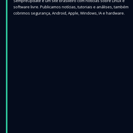
SempreUpdate é um site brasileiro com notícias sobre Linux e
software livre. Publicamos notícias, tutoriais e análises, também
cobrimos segurança, Android, Apple, Windows, IA e hardware.