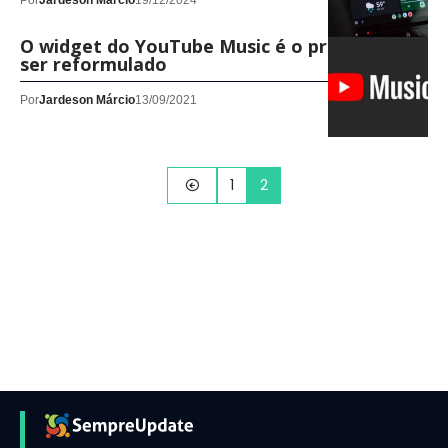
Por
Jardeson Márcio
19/12/2024
O widget do YouTube Music é o próximo a
ser reformulado
Por
Jardeson Márcio
13/09/2021
1
2