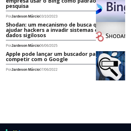
empresa usar o Bing como padrão de
pesquisa
Por
Jardeson Márcio
03/10/2023
Shodan: um mecanismo de busca que pode
ajudar hackers a invadir sistemas ou roubar
dados sigilosos
Por
Jardeson Márcio
06/06/2025
Apple pode lançar um buscador para
competir com o Google
Por
Jardeson Márcio
07/06/2022