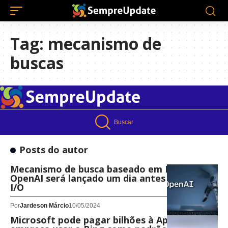
Tag:
mecanismo de
buscas
Buscar
Posts do autor
Mecanismo de busca baseado em IA da
OpenAI será lançado um dia antes do Google
I/O
Por
Jardeson Márcio
10/05/2024
Microsoft pode pagar bilhões à Apple para