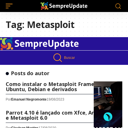
Tag:
Metasploit
Buscar
Posts do autor
Como instalar o Metasploit Framework no
Ubuntu, Debian e derivados
Por
Emanuel Negromonte
19/08/2023
Parrot 4.10 é lançado com Xfce, AnonSurf 3.0
e Metasploit 6.0