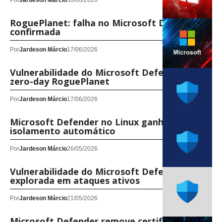
Por
Jardeson Márcio
30/06/2026
RoguePlanet: falha no Microsoft Defender é
confirmada
Por
Jardeson Márcio
17/06/2026
Vulnerabilidade do Microsoft Defender: o
zero-day RoguePlanet
Por
Jardeson Márcio
17/06/2026
Microsoft Defender no Linux ganha
isolamento automático
Por
Jardeson Márcio
26/05/2026
Vulnerabilidade do Microsoft Defender é
explorada em ataques ativos
Por
Jardeson Márcio
21/05/2026
Microsoft Defender remove certificados da