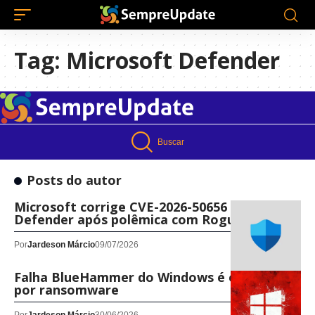
Tag:
Microsoft Defender
Buscar
Posts do autor
Microsoft corrige CVE-2026-50656 no
Defender após polêmica com RoguePlanet
Por
Jardeson Márcio
09/07/2026
Falha BlueHammer do Windows é explorada
por ransomware