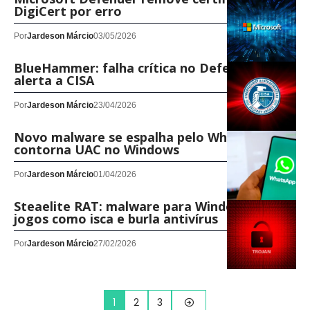
DigiCert por erro
Por
Jardeson Márcio
03/05/2026
BlueHammer: falha crítica no Defender
alerta a CISA
Por
Jardeson Márcio
23/04/2026
Novo malware se espalha pelo WhatsApp e
contorna UAC no Windows
Por
Jardeson Márcio
01/04/2026
Steaelite RAT: malware para Windows usa
jogos como isca e burla antivírus
Por
Jardeson Márcio
27/02/2026
1
2
3