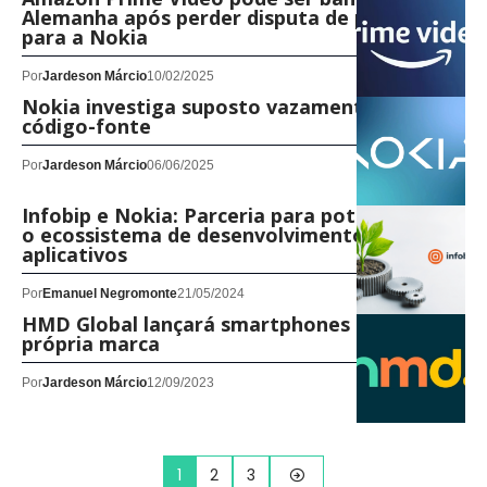
Alemanha após perder disputa de patentes
para a Nokia
Por
Jardeson Márcio
10/02/2025
Nokia investiga suposto vazamento de
código-fonte
Por
Jardeson Márcio
06/06/2025
Infobip e Nokia: Parceria para potencializar
o ecossistema de desenvolvimento de
aplicativos
Por
Emanuel Negromonte
21/05/2024
HMD Global lançará smartphones com sua
própria marca
Por
Jardeson Márcio
12/09/2023
1
2
3