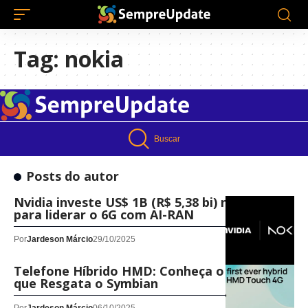
Tag:
nokia
Buscar
Posts do autor
Nvidia investe US$ 1B (R$ 5,38 bi) na Nokia
para liderar o 6G com AI-RAN
Por
Jardeson Márcio
29/10/2025
Telefone Híbrido HMD: Conheça o Celular
que Resgata o Symbian