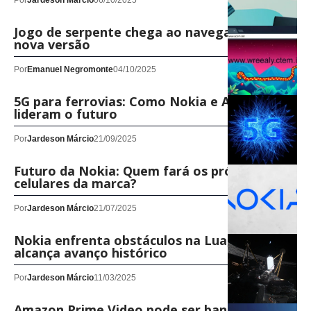
Por
Jardeson Márcio
06/10/2025
Jogo de serpente chega ao navegador em
nova versão
Por
Emanuel Negromonte
04/10/2025
5G para ferrovias: Como Nokia e Alemanha
lideram o futuro
Por
Jardeson Márcio
21/09/2025
Futuro da Nokia: Quem fará os próximos
celulares da marca?
Por
Jardeson Márcio
21/07/2025
Nokia enfrenta obstáculos na Lua, mas
alcança avanço histórico
Por
Jardeson Márcio
11/03/2025
Amazon Prime Video pode ser banido na