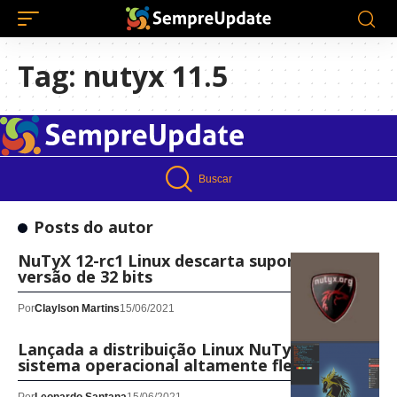
Tag:
nutyx 11.5
Buscar
Posts do autor
NuTyX 12-rc1 Linux descarta suporte à
versão de 32 bits
Por
Claylson Martins
15/06/2021
Lançada a distribuição Linux NuTyX 11.5: um
sistema operacional altamente flexível