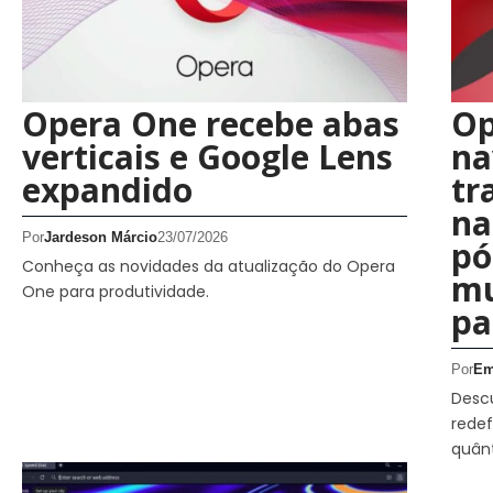
Opera One recebe abas
Op
verticais e Google Lens
na
expandido
tr
na
Por
Jardeson Márcio
23/07/2026
pó
Conheça as novidades da atualização do Opera
mu
One para produtividade.
pa
Por
Em
Desc
rede
quânt