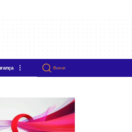
urança
Buscar