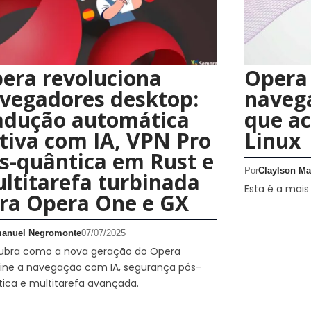
era revoluciona
Opera
vegadores desktop:
naveg
adução automática
que ac
tiva com IA, VPN Pro
Linux
s-quântica em Rust e
Por
Claylson Ma
ltitarefa turbinada
Esta é a mai
ra Opera One e GX
anuel Negromonte
07/07/2025
ubra como a nova geração do Opera
fine a navegação com IA, segurança pós-
ica e multitarefa avançada.