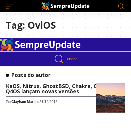
Tag:
OviOS
Buscar
Posts do autor
KaOS, Nitrux, GhostBSD, Chakra, OLPC e
Q4OS lançam novas versões
Por
Claylson Martins
31/12/2018