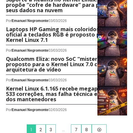
propõe “cofre de hardware” para proteger
seus dados na nuvem
Por
Emanuel Negromonte
03/03/2026
Laptops HP Gaming mais coloridos: suporte
oficial a teclados RGB é proposto para o
Kernel Linux 7.1
Por
Emanuel Negromonte
03/03/2026
Qualcomm Eliza: novo SoC “misterioso” é
proposto para o Kernel Linux 7.0 com nova
arquitetura de vídeo
Por
Emanuel Negromonte
03/03/2026
Kernel Linux 6.1.165 recebe megapacote com
533 correções, mas falha técnica exige recuo
dos mantenedores
Por
Emanuel Negromonte
02/03/2026
1
2
3
…
7
8