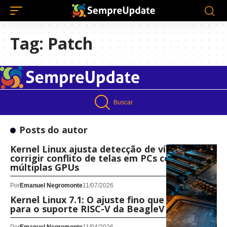
Tag:
Patch
Buscar
Posts do autor
Kernel Linux ajusta detecção de vídeo para
corrigir conflito de telas em PCs com
múltiplas GPUs
Por
Emanuel Negromonte
11/07/2026
Kernel Linux 7.1: O ajuste fino que faltava
para o suporte RISC-V da BeagleV Ahead