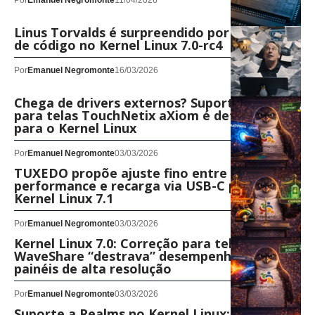
Por
Emanuel Negromonte
11/04/2026
Linus Torvalds é surpreendido por avalanche
de código no Kernel Linux 7.0-rc4
Por
Emanuel Negromonte
16/03/2026
Chega de drivers externos? Suporte nativo
para telas TouchNetix aXiom é detalhado
para o Kernel Linux
Por
Emanuel Negromonte
03/03/2026
TUXEDO propõe ajuste fino entre
performance e recarga via USB-C para o
Kernel Linux 7.1
Por
Emanuel Negromonte
03/03/2026
Kernel Linux 7.0: Correção para telas
WaveShare “destrava” desempenho em
painéis de alta resolução
Por
Emanuel Negromonte
03/03/2026
Suporte a Realms no Kernel Linux: Arm