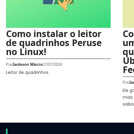
Como instalar o leitor
Co
de quadrinhos Peruse
um
no Linux!
qu
Ub
Por
Jardeson Márcio
17/07/2024
Fe
Leitor de quadrinhos
Por
Ja
Ele g
mais 
saiba