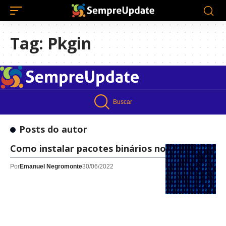
Tag:
Pkgin
Buscar
Posts do autor
Como instalar pacotes binários no Minix 3
Por
Emanuel Negromonte
30/06/2022