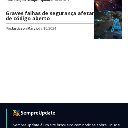
Por
Redação SempreUpdate
01/09/2025
Graves falhas de segurança afetam IA e ML
de código aberto
Por
Jardeson Márcio
29/10/2024
SempreUpdate é um site brasileiro com notícias sobre Linux e