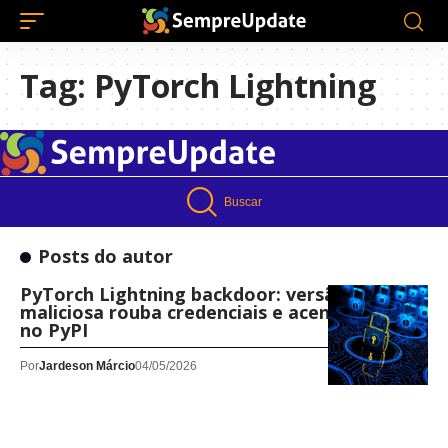
Tag:
PyTorch Lightning
Buscar
Posts do autor
PyTorch Lightning backdoor: versão
maliciosa rouba credenciais e acende alerta
no PyPI
Por
Jardeson Márcio
04/05/2026