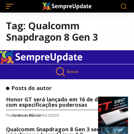
Tag:
Qualcomm
Snapdragon 8 Gen 3
Buscar
Posts do autor
Honor GT será lançado em 16 de dezembro
com especificações poderosas
Por
Jardeson Márcio
09/12/2024
Qualcomm Snapdragon 8 Gen 3 será capaz de