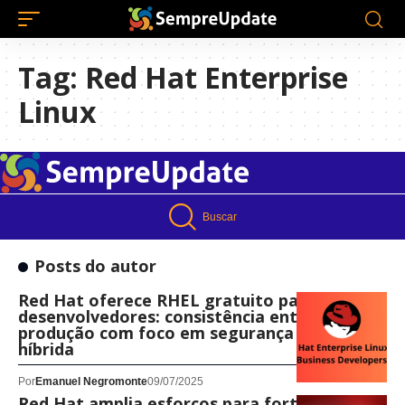
Tag:
Red Hat Enterprise
Linux
Buscar
Posts do autor
Red Hat oferece RHEL gratuito para
desenvolvedores: consistência entre dev e
produção com foco em segurança e nuvem
híbrida
Por
Emanuel Negromonte
09/07/2025
Red Hat amplia esforços para fortalecer o