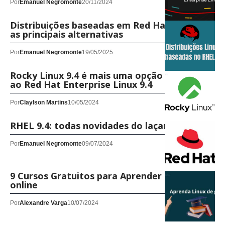
Por
Emanuel Negromonte
20/11/2024
Distribuições baseadas em Red Hat: conheça
as principais alternativas
Por
Emanuel Negromonte
19/05/2025
Rocky Linux 9.4 é mais uma opção gratuita
ao Red Hat Enterprise Linux 9.4
Por
Claylson Martins
10/05/2024
RHEL 9.4: todas novidades do laçamento
Por
Emanuel Negromonte
09/07/2024
9 Cursos Gratuitos para Aprender Linux
online
Por
Alexandre Varga
10/07/2024