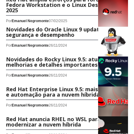
Fedora Workstation e o Linux Desktop em
2025
Por
Emanuel Negromonte
07/02/2025
Novidades do Oracle Linux 9 update 5: mais
segurança e desempenho
Por
Emanuel Negromonte
26/11/2024
Novidades do Rocky Linux 9.5: atualizações,
melhorias e detalhes importantes
Por
Emanuel Negromonte
26/11/2024
Red Hat Enterprise Linux 9.5: mais segurança
e automação para a nuvem híbrida
Por
Emanuel Negromonte
26/11/2024
Red Hat anuncia RHEL no WSL para
modernizar a nuvem híbrida