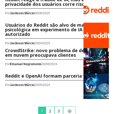
privacidade dos usuários corre risco
Por
Jardeson Márcio
06/06/2025
Usuários do Reddit são alvo de manipulação
psicológica em experimento de IA não
autorizado
Por
Jardeson Márcio
29/04/2025
CrowdStrike: novo problema de desempenho
em nuvem preocupava clientes
Por
Emanuel Negromonte
26/08/2024
Reddit e OpenAI formam parceria
Por
Jardeson Márcio
20/05/2024
1
2
3