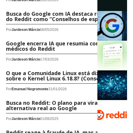
Por
Jardeson Márcio
18/05/2026
Busca do Google com IA destaca respostas
do Reddit como “Conselhos de especialistas”
Por
Jardeson Márcio
06/05/2026
Google encerra IA que resumia conselhos
médicos do Reddit
Por
Jardeson Márcio
17/03/2026
O que a Comunidade Linux está dizendo
sobre o Kernel Linux 6.18.8? (Consenso real)
Por
Emanuel Negromonte
31/01/2026
Busca no Reddit: O plano para virar uma
alternativa real ao Google
Por
Jardeson Márcio
01/08/2025
Reddit reage à fraude de IA, mas a