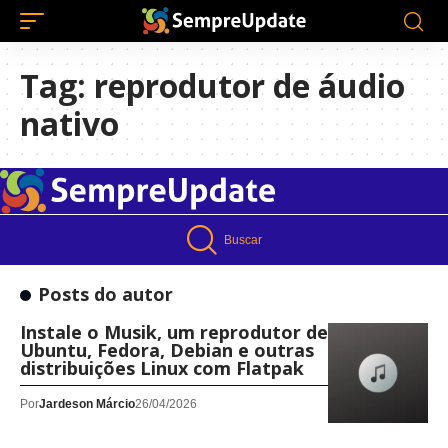
Tag:
reprodutor de áudio
nativo
Buscar
Posts do autor
Instale o Musik, um reprodutor de áudio, no
Ubuntu, Fedora, Debian e outras
distribuições Linux com Flatpak
Por
Jardeson Márcio
26/04/2026