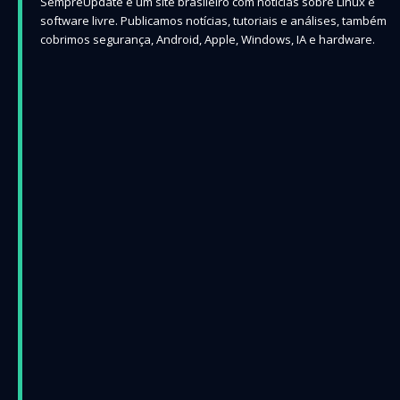
SempreUpdate é um site brasileiro com notícias sobre Linux e
software livre. Publicamos notícias, tutoriais e análises, também
cobrimos segurança, Android, Apple, Windows, IA e hardware.