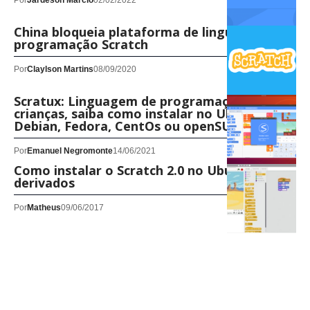
Por
Jardeson Márcio
02/02/2022
China bloqueia plataforma de linguagem de
programação Scratch
Por
Claylson Martins
08/09/2020
Scratux: Linguagem de programação para
crianças, saiba como instalar no Ubuntu,
Debian, Fedora, CentOs ou openSUSE!
Por
Emanuel Negromonte
14/06/2021
Como instalar o Scratch 2.0 no Ubuntu e
derivados
Por
Matheus
09/06/2017