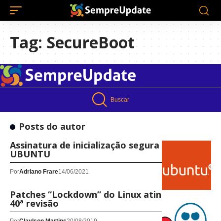
Tag:
SecureBoot
Buscar
Posts do autor
Assinatura de inicialização segura no
UBUNTU
Por
Adriano Frare
14/06/2021
Patches “Lockdown” do Linux atingem sua
40ª revisão