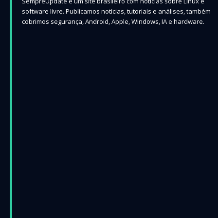
SempreUpdate é um site brasileiro com notícias sobre Linux e
software livre. Publicamos notícias, tutoriais e análises, também
cobrimos segurança, Android, Apple, Windows, IA e hardware.