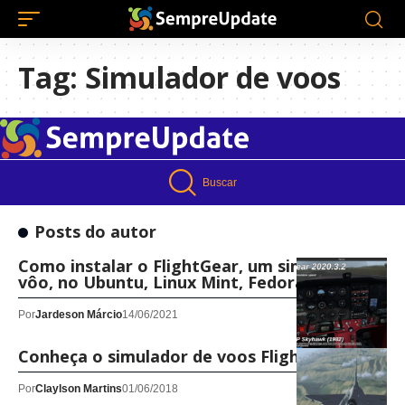
Tag:
Simulador de voos
Buscar
Posts do autor
Como instalar o FlightGear, um simulador de
vôo, no Ubuntu, Linux Mint, Fedora, Debian
Por
Jardeson Márcio
14/06/2021
Conheça o simulador de voos FlightGear
Por
Claylson Martins
01/06/2018