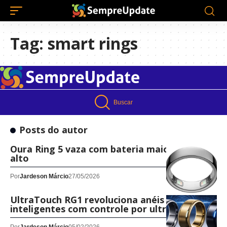
Tag:
smart rings
Buscar
Posts do autor
Oura Ring 5 vaza com bateria maior e preço
alto
Por
Jardeson Márcio
27/05/2026
UltraTouch RG1 revoluciona anéis
inteligentes com controle por ultrassom