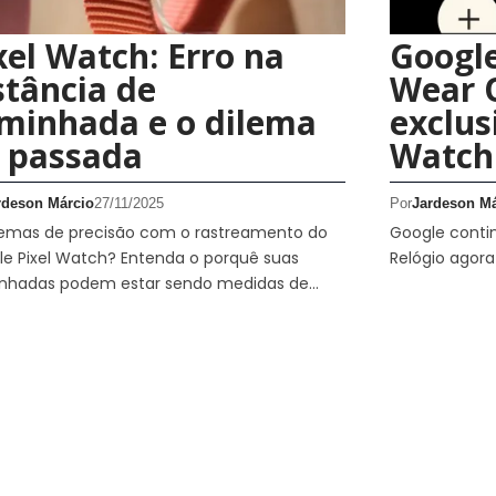
xel Watch: Erro na
Google
stância de
Wear 
minhada e o dilema
exclus
 passada
Watch
rdeson Márcio
27/11/2025
Por
Jardeson Má
lemas de precisão com o rastreamento do
Google conti
e Pixel Watch? Entenda o porquê suas
Relógio agora
nhadas podem estar sendo medidas de…