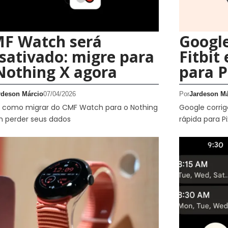
F Watch será
Google
sativado: migre para
Fitbit
Nothing X agora
para P
rdeson Márcio
07/04/2026
Por
Jardeson Má
a como migrar do CMF Watch para o Nothing
Google corrig
m perder seus dados
rápida para P