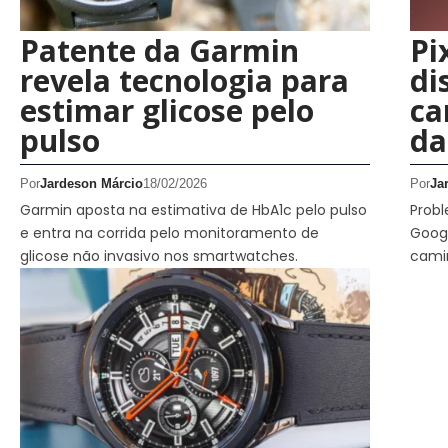
Patente da Garmin
Pi
revela tecnologia para
di
estimar glicose pelo
ca
pulso
da
Por
Jardeson Márcio
18/02/2026
Por
Ja
Garmin aposta na estimativa de HbA1c pelo pulso
Prob
e entra na corrida pelo monitoramento de
Googl
glicose não invasivo nos smartwatches.
cami