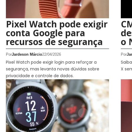
Pixel Watch pode exigir
CM
conta Google para
de
recursos de segurança
o 
Por
Jardeson Márcio
22/04/2026
Por
Ja
Pixel Watch pode exigir login para reforçar a
Saib
segurança, mas levanta novas dúvidas sobre
X se
privacidade e controle de dados.