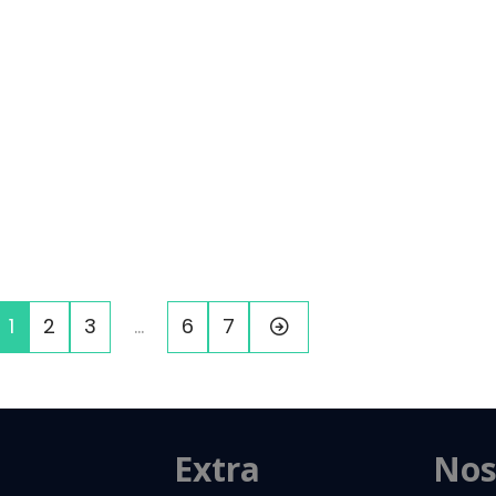
1
2
3
…
6
7
Extra
Nos