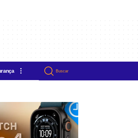
urança
Buscar