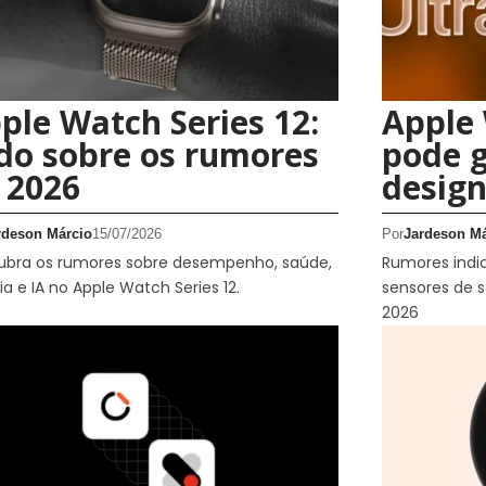
ple Watch Series 12:
Apple 
do sobre os rumores
pode 
 2026
desig
rdeson Márcio
15/07/2026
Por
Jardeson Má
ubra os rumores sobre desempenho, saúde,
Rumores indi
ia e IA no Apple Watch Series 12.
sensores de 
2026